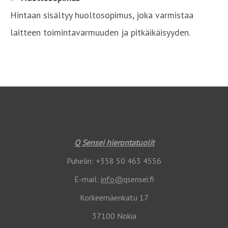
Hintaan sisältyy huoltosopimus, joka varmistaa
laitteen toimintavarmuuden ja pitkäikäisyyden.
Q Sensei hierontatuolit
Puhelin: +358 50 463 4556
E-mail:
info@
qsensei.fi
Korkeemäenkatu 17
37100 Nokia