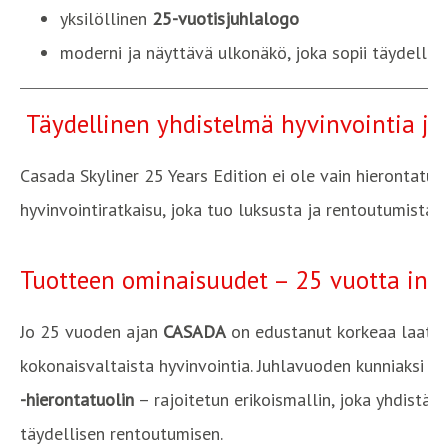
yksilöllinen
25-vuotisjuhlalogo
moderni ja näyttävä ulkonäkö, joka sopii täydellises
Täydellinen yhdistelmä hyvinvointia ja 
Casada Skyliner 25 Years Edition ei ole vain hierontatuo
hyvinvointiratkaisu, joka tuo luksusta ja rentoutumista a
Tuotteen ominaisuudet – 25 vuotta inno
Jo 25 vuoden ajan
CASADA
on edustanut korkeaa laatua,
kokonaisvaltaista hyvinvointia. Juhlavuoden kunniaksi 
-hierontatuolin
– rajoitetun erikoismallin, joka yhdistää
täydellisen rentoutumisen.