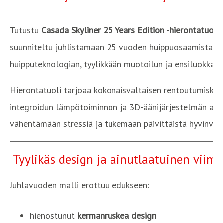
Tutustu
Casada Skyliner 25 Years Edition -hierontatuolii
suunniteltu juhlistamaan 25 vuoden huippuosaamista. Tä
huipputeknologian, tyylikkään muotoilun ja ensiluokkai
Hierontatuoli tarjoaa kokonaisvaltaisen rentoutumisko
integroidun lämpötoiminnon ja 3D-äänijärjestelmän ansio
vähentämään stressiä ja tukemaan päivittäistä hyvinvoin
Tyylikäs design ja ainutlaatuinen viime
Juhlavuoden malli erottuu edukseen:
hienostunut
kermanruskea design