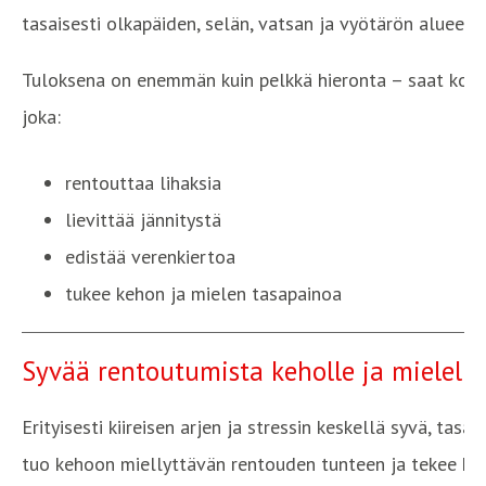
tasaisesti olkapäiden, selän, vatsan ja vyötärön alueelle
Tuloksena on enemmän kuin pelkkä hieronta – saat koko
joka:
rentouttaa lihaksia
lievittää jännitystä
edistää verenkiertoa
tukee kehon ja mielen tasapainoa
Syvää rentoutumista keholle ja mielelle
Erityisesti kiireisen arjen ja stressin keskellä syvä, ta
tuo kehoon miellyttävän rentouden tunteen ja tekee h