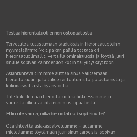
Testaa hierontatuoli ennen ostopäätöstä
Tervetuloa tutustumaan laadukkaisiin hierontatuoleihin
myymäläämme. Voit paikan päällä testata eri
hierontatuolimallit, vertailla ominaisuuksia ja löytää juuri
sinulle sopivan vaihtoehdon kotiin tai yrityskäyttöön.
Asiantunteva tiimimme auttaa sinua valitsemaan
hierontatuolin, joka tukee rentoutumista, palautumista ja
kokonaisvaltaista hyvinvointia.
Tule kokeilemaan hierontatuoleja liikkeessämme ja
varmista oikea valinta ennen ostopäätöstä.
Etkö ole varma, mikä hierontatuoli sopii sinulle?
Ota yhteyttä asiakaspalveluumme – autamme
mielellämme löytämään juuri sinun tarpeisiisi sopivan