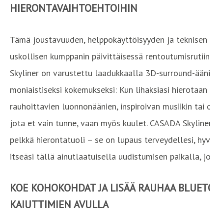
HIERONTAVAIHTOEHTOIHIN
Tämä joustavuuden, helppokäyttöisyyden ja teknisen os
uskollisen kumppanin päivittäisessä rentoutumisrutiini
Skyliner on varustettu laadukkaalla 3D-surround-äänijä
moniaistiseksi kokemukseksi: Kun lihaksiasi hierotaan hel
rauhoittavien luonnonäänien, inspiroivan musiikin tai oh
jota et vain tunne, vaan myös kuulet. CASADA Skyliner I
pelkkä hierontatuoli – se on lupaus terveydellesi, hyvi
itseäsi tällä ainutlaatuisella uudistumisen paikalla, jos
KOE KOHOKOHDAT JA LISÄÄ RAUHAA BLUETO
KAIUTTIMIEN AVULLA