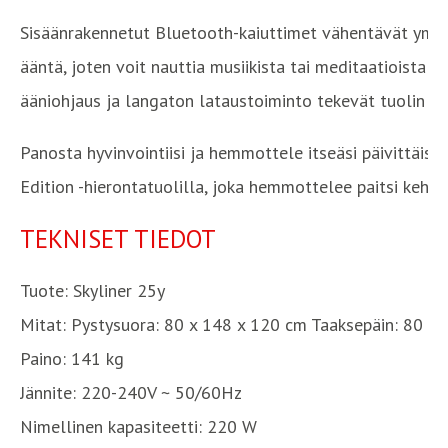
Sisäänrakennetut Bluetooth-kaiuttimet vähentävät ympä
ääntä, joten voit nauttia musiikista tai meditaatioista
ääniohjaus ja langaton lataustoiminto tekevät tuolin kä
Panosta hyvinvointiisi ja hemmottele itseäsi päivittäise
Edition
-hierontatuolilla, joka hemmottelee paitsi kehoas
TEKNISET TIEDOT
Tuote:
Skyliner 25y
Mitat:
Pystysuora: 80 x 148 x 120 cm Taaksepäin: 80 x
Paino:
141 kg
Jännite:
220-240V ~ 50/60Hz
Nimellinen kapasiteetti:
220 W