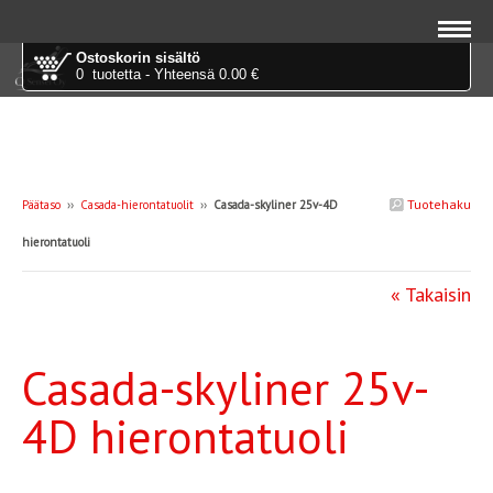
Ostoskorin sisältö
0 tuotetta - Yhteensä 0.00 €
Tuotehaku
Päätaso
››
Casada-hierontatuolit
››
Casada-skyliner 25v-4D
hierontatuoli
« Takaisin
Casada-skyliner 25v-
4D hierontatuoli