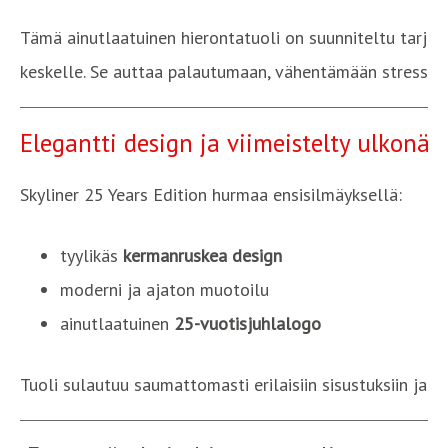
Tämä ainutlaatuinen hierontatuoli on suunniteltu tarjo
keskelle. Se auttaa palautumaan, vähentämään stressiä j
Elegantti design ja viimeistelty ulkonäk
Skyliner 25 Years Edition hurmaa ensisilmäyksellä:
tyylikäs
kermanruskea design
moderni ja ajaton muotoilu
ainutlaatuinen
25-vuotisjuhlalogo
Tuoli sulautuu saumattomasti erilaisiin sisustuksiin ja 