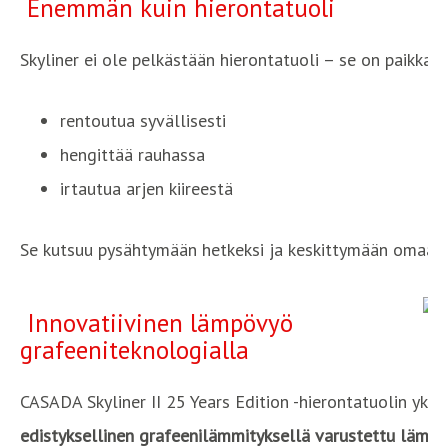
Enemmän kuin hierontatuoli
Skyliner ei ole pelkästään hierontatuoli – se on paikka, j
rentoutua syvällisesti
hengittää rauhassa
irtautua arjen kiireestä
Se kutsuu pysähtymään hetkeksi ja keskittymään omaan h
Innovatiivinen lämpövyö
grafeeniteknologialla
CASADA Skyliner II 25 Years Edition -hierontatuolin yks
edistyksellinen grafeenilämmityksellä varustettu lämp