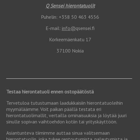
Q Sensei hierontatuolit
Puhelin: +358 50 463 4556
E-mail:
info@
qsensei.fi
Korkeemäenkatu 17
37100 Nokia
Testaa hierontatuoli ennen ostopäätöstä
Tervetuloa tutustumaan laadukkaisiin hierontatuoleihin
myymäläämme. Voit paikan päällä testata eri
hierontatuolimallit, vertailla ominaisuuksia ja löytää juuri
sinulle sopivan vaihtoehdon kotiin tai yrityskäyttöön.
Asiantunteva tiimimme auttaa sinua valitsemaan
hierontatuolin, joka tukee rentoutumista, palautumista ja