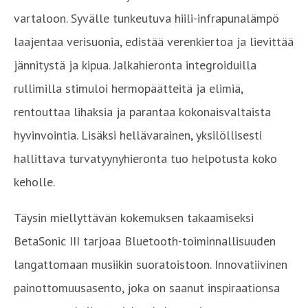
vartaloon. Syvälle tunkeutuva hiili-infrapunalämpö
laajentaa verisuonia, edistää verenkiertoa ja lievittää
jännitystä ja kipua. Jalkahieronta integroiduilla
rullimilla stimuloi hermopäätteitä ja elimiä,
rentouttaa lihaksia ja parantaa kokonaisvaltaista
hyvinvointia. Lisäksi hellävarainen, yksilöllisesti
hallittava turvatyynyhieronta tuo helpotusta koko
keholle.
Täysin miellyttävän kokemuksen takaamiseksi
BetaSonic III tarjoaa Bluetooth-toiminnallisuuden
langattomaan musiikin suoratoistoon. Innovatiivinen
painottomuusasento, joka on saanut inspiraationsa