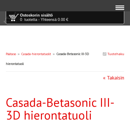
Ostoskorin sisältö
0 tuotetta - Yhteensä 0.00 €
Tuotehaku
Päätaso
››
Casada-hierontatuolit
››
Casada-Betasonic III-3D
hierontatuoli
« Takaisin
Casada-Betasonic III-
3D hierontatuoli