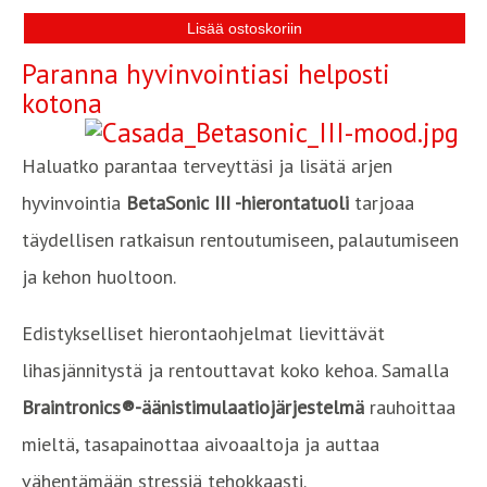
Paranna hyvinvointiasi helposti
kotona
Haluatko parantaa terveyttäsi ja lisätä arjen
hyvinvointia
BetaSonic III -hierontatuoli
tarjoaa
täydellisen ratkaisun rentoutumiseen, palautumiseen
ja kehon huoltoon.
Edistykselliset hierontaohjelmat lievittävät
lihasjännitystä ja rentouttavat koko kehoa. Samalla
Braintronics®-äänistimulaatiojärjestelmä
rauhoittaa
mieltä, tasapainottaa aivoaaltoja ja auttaa
vähentämään stressiä tehokkaasti.