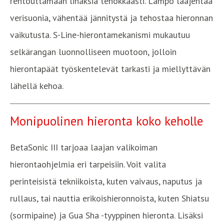
rentouttamaan lihaksia tehokkaasti. Lämpö laajentaa
verisuonia, vähentää jännitystä ja tehostaa hieronnan
vaikutusta. S-Line-hierontamekanismi mukautuu
selkärangan luonnolliseen muotoon, jolloin
hierontapäät työskentelevät tarkasti ja miellyttävän
lähellä kehoa.
Monipuolinen hieronta koko keholle
BetaSonic III tarjoaa laajan valikoiman
hierontaohjelmia eri tarpeisiin. Voit valita
perinteisistä tekniikoista, kuten vaivaus, naputus ja
rullaus, tai nauttia erikoishieronnoista, kuten Shiatsu
(sormipaine) ja Gua Sha -tyyppinen hieronta. Lisäksi