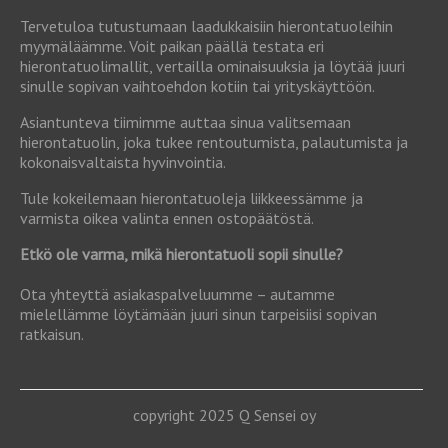
Tervetuloa tutustumaan laadukkaisiin hierontatuoleihin
myymäläämme. Voit paikan päällä testata eri
hierontatuolimallit, vertailla ominaisuuksia ja löytää juuri
sinulle sopivan vaihtoehdon kotiin tai yrityskäyttöön.
Asiantunteva tiimimme auttaa sinua valitsemaan
hierontatuolin, joka tukee rentoutumista, palautumista ja
kokonaisvaltaista hyvinvointia.
Tule kokeilemaan hierontatuoleja liikkeessämme ja
varmista oikea valinta ennen ostopäätöstä.
Etkö ole varma, mikä hierontatuoli sopii sinulle?
Ota yhteyttä asiakaspalveluumme – autamme
mielellämme löytämään juuri sinun tarpeisiisi sopivan
ratkaisun.
copyright 2025 Q Sensei oy