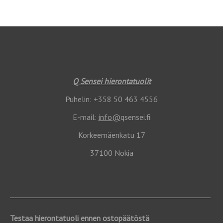
Q Sensei hierontatuolit
Puhelin: +358 50 463 4556
E-mail:
info@
qsensei.fi
Korkeemäenkatu 17
37100 Nokia
Testaa hierontatuoli ennen ostopäätöstä