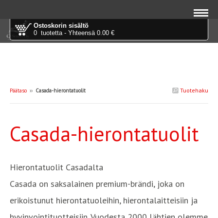
Ostoskorin sisältö
0 tuotetta - Yhteensä 0.00 €
Tuotehaku
Päätaso
››
Casada-hierontatuolit
Casada-hierontatuolit
Hierontatuolit Casadalta
Casada on saksalainen premium-brändi, joka on
erikoistunut hierontatuoleihin, hierontalaitteisiin ja
hyvinvointituotteisiin. Vuodesta 2000 lähtien olemme